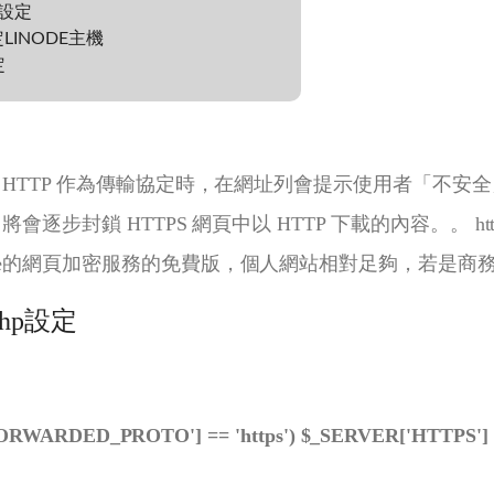
p設定
定LINODE主機
定
網站使用 HTTP 作為傳輸協定時，在網址列會提示使用者「不
79，將會逐步封鎖 HTTPS 網頁中以 HTTP 下載的內容。
flare的網頁加密服務的免費版，個人網站相對足夠，若
php設定
RWARDED_PROTO'] == 'https') $_SERVER['HTTPS'] =