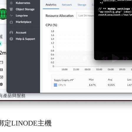
e綁定LINODE主機