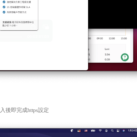
後即完成https設定