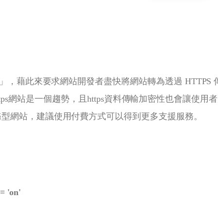
安全」，藉此來要求網站開發者盡快將網站轉為透過 HTTPS
。 https網站是一個趨勢，且https資料傳輸加密性也會讓使
是商務型網站，建議使用付費方式可以得到更多支援服務。
 'on'