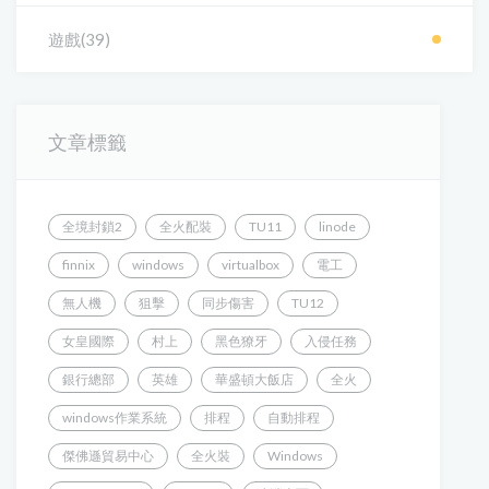
遊戲(39)
文章標籤
全境封鎖2
全火配裝
TU11
linode
finnix
windows
virtualbox
電工
無人機
狙擊
同步傷害
TU12
女皇國際
村上
黑色獠牙
入侵任務
銀行總部
英雄
華盛頓大飯店
全火
windows作業系統
排程
自動排程
傑佛遜貿易中心
全火裝
Windows