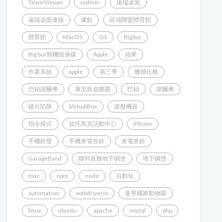
Team Viewer
radmin
遠端桌面
遠端桌面連線
據點
區域聯盟體育館
體育館
MacOS
OS
BigSur
Big Sur開機隨身碟
Apple
蘋果
作業系統
apple
第三季
獵捕任務
巴頓謝爾弗
康尼島遊樂園
巴頓
謝爾弗
破片陷阱
VirtualBox
虛擬機器
指令模式
波托馬克活動中心
iPhone
手機鈴聲
手機來電答鈴
來電答鈴
GarageBand
聯邦急難地下碉堡
地下碉堡
mac
npm
node
自動化
automation
webdriverio
曼寧國家動物園
linux
ubuntu
apache
mysql
php