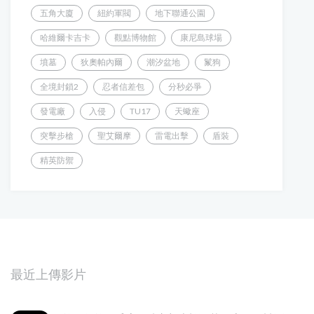
五角大廈
紐約軍閥
地下聯通公園
哈維爾卡吉卡
觀點博物館
康尼島球場
墳墓
狄奧帕內爾
潮汐盆地
鬣狗
全境封鎖2
忍者信差包
分秒必爭
發電廠
入侵
TU17
天蠍座
突擊步槍
聖艾爾摩
雷電出擊
盾裝
精英防禦
最近上傳影片