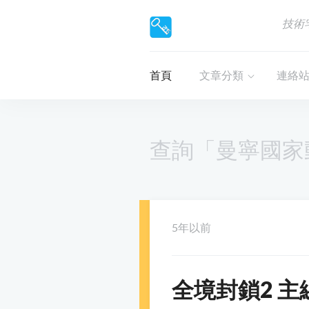
技術
首頁
文章分類
連絡
查詢「曼寧國家
5年以前
全境封鎖2 主