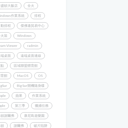
華盛頓大飯店
全火
indows作業系統
排程
自動排程
傑佛遜貿易中心
全火裝
Windows
eam Viewer
radmin
遠端桌面
遠端桌面連線
據點
區域聯盟體育館
體育館
MacOS
OS
igSur
Big Sur開機隨身碟
pple
蘋果
作業系統
pple
第三季
獵捕任務
巴頓謝爾弗
康尼島遊樂園
巴頓
謝爾弗
破片陷阱