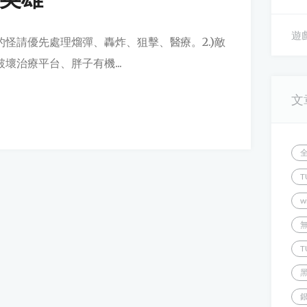
遊戲
段的怪請優先處理熘彈、轟炸、狙擊、醫療。2.)敵
壞治療平台、胖子有機...
文
T
w
T