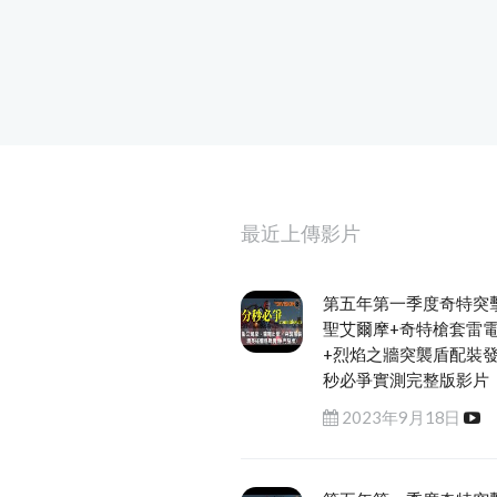
最近上傳影片
第五年第一季度奇特突
聖艾爾摩+奇特槍套雷
+烈焰之牆突襲盾配裝
秒必爭實測完整版影片
2023年9月18日