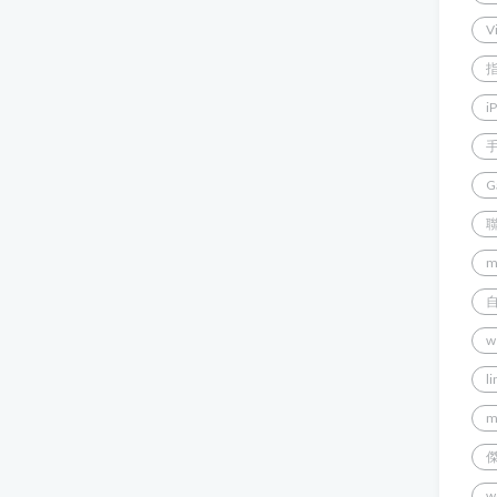
V
i
G
m
w
l
m
w