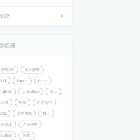
(39)
章標籤
全境封鎖2
全火配裝
U11
linode
finnix
indows
virtualbox
電工
無人機
狙擊
同步傷害
U12
女皇國際
村上
黑色獠牙
入侵任務
銀行總部
英雄