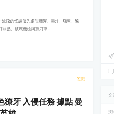
每一波段的怪請優先處理熘彈、轟炸、狙擊、醫
打弱點、破壞機槍與剪刀車...
遊戲
文
色獠牙 入侵任務 據點 曼
 英雄
技術