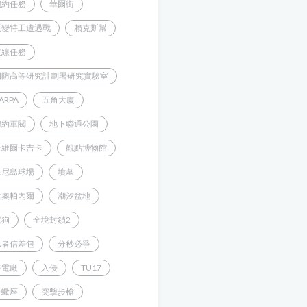
紐約任務
華爾街
叛變特工遭遇戰
賴克斯幫
主線任務
國防高等研究計劃署研究實驗室
ARPA
五角大廈
紐約軍閥
地下聯通公園
哈維爾卡吉卡
觀點博物館
康尼島球場
墳墓
狄奧帕內爾
潮汐盆地
鬣狗
全境封鎖2
忍者信差包
分秒必爭
發電廠
入侵
TU17
天蠍座
突擊步槍