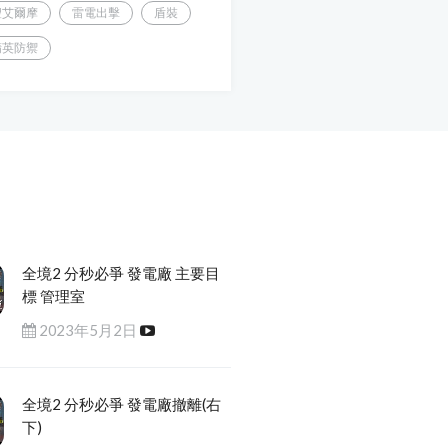
聖艾爾摩
雷電出擊
盾裝
精英防禦
全境2 分秒必爭 發電廠 主要目
標 管理室
2023年5月2日
全境2 分秒必爭 發電廠撤離(右
下)