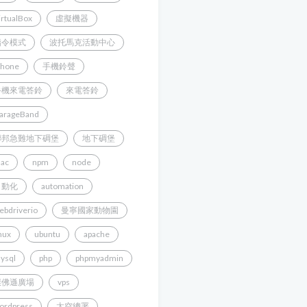
irtualBox
虛擬機器
指令模式
波托馬克活動中心
Phone
手機鈴聲
手機來電答鈴
來電答鈴
arageBand
聯邦急難地下碉堡
地下碉堡
ac
npm
node
自動化
automation
ebdriverio
曼寧國家動物園
inux
ubuntu
apache
ysql
php
phpmyadmin
傑佛遜廣場
vps
ordpress
太空總署