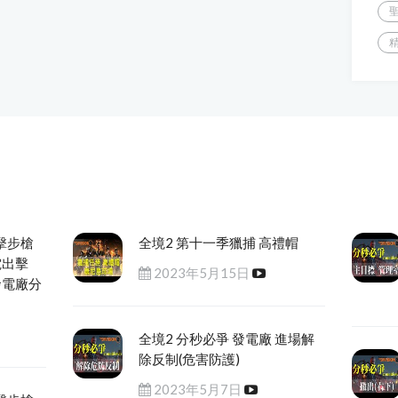
擊步槍
全境2 第十一季獵捕 高禮帽
電出擊
2023年5月15日
發電廠分
全境2 分秒必爭 發電廠 進場解
除反制(危害防護)
2023年5月7日