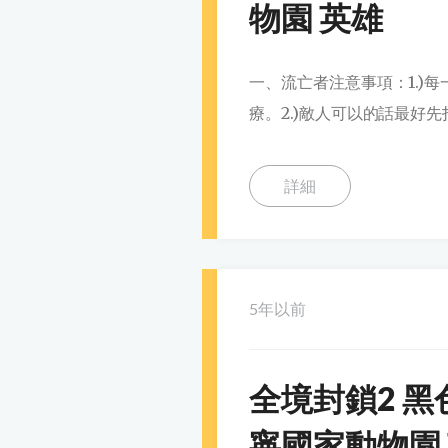
物園 英雄
一、流亡者注意事項：1.)
療。2.)敵人可以的話最好先
詳細
5年以前
全境封鎖2 黑
寧國家動物園