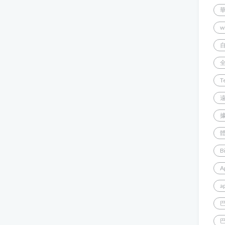
w
T
B
A
a