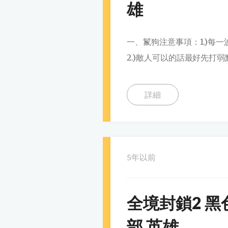
雄
一、鬣狗注意事項：1.)每
2.)敵人可以的話最好先打弱
詳細
5年以前
全境封鎖2 黑
部 英雄