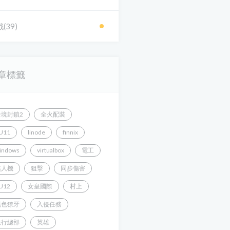
(39)
章標籤
全境封鎖2
全火配裝
U11
linode
finnix
indows
virtualbox
電工
無人機
狙擊
同步傷害
U12
女皇國際
村上
黑色獠牙
入侵任務
銀行總部
英雄