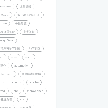
irtualBox
虛擬機器
指令模式
波托馬克活動中心
Phone
手機鈴聲
手機來電答鈴
來電答鈴
arageBand
聯邦急難地下碉堡
地下碉堡
ac
npm
node
自動化
automation
ebdriverio
曼寧國家動物園
inux
ubuntu
apache
ysql
php
phpmyadmin
傑佛遜廣場
vps
ordpress
太空總署