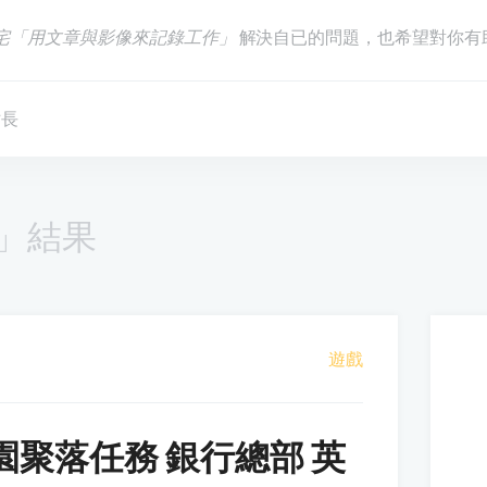
宅「用文章與影像來記錄工作」
解決自已的問題，也希望對你有
站長
」結果
遊戲
園聚落任務 銀行總部 英