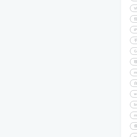
V
i
G
m
w
l
m
w