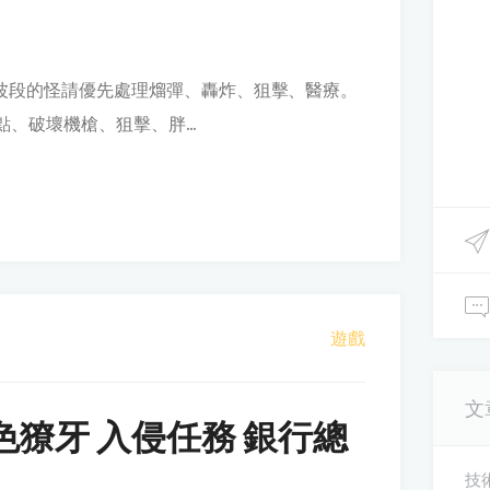
一波段的怪請優先處理熘彈、轟炸、狙擊、醫療。
點、破壞機槍、狙擊、胖...
遊戲
文
色獠牙 入侵任務 銀行總
技術