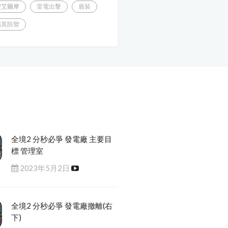
聖艾爾摩
雷電出擊
盾裝
精英防禦
全境2 分秒必爭 發電廠 主要目
標 管理室
2023年5月2日
全境2 分秒必爭 發電廠撤離(右
下)