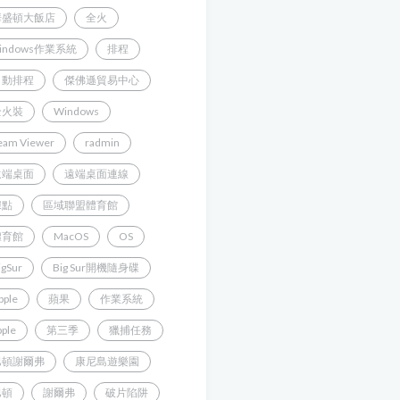
華盛頓大飯店
全火
indows作業系統
排程
自動排程
傑佛遜貿易中心
全火裝
Windows
eam Viewer
radmin
遠端桌面
遠端桌面連線
據點
區域聯盟體育館
體育館
MacOS
OS
igSur
Big Sur開機隨身碟
pple
蘋果
作業系統
pple
第三季
獵捕任務
巴頓謝爾弗
康尼島遊樂園
巴頓
謝爾弗
破片陷阱