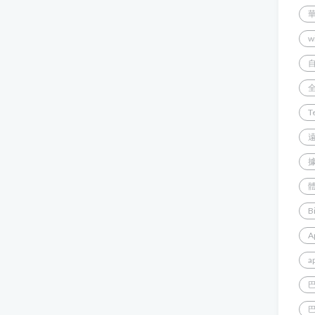
w
T
B
A
a