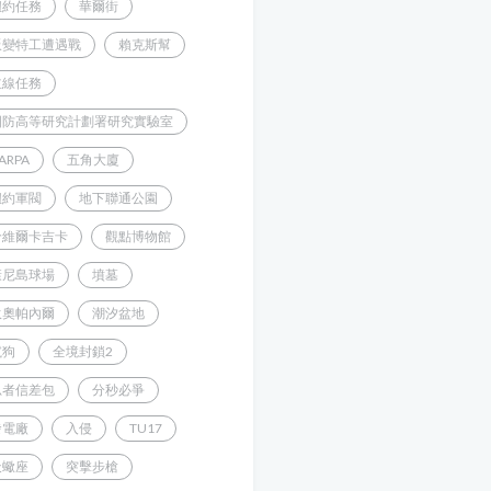
紐約任務
華爾街
叛變特工遭遇戰
賴克斯幫
主線任務
國防高等研究計劃署研究實驗室
ARPA
五角大廈
紐約軍閥
地下聯通公園
哈維爾卡吉卡
觀點博物館
康尼島球場
墳墓
狄奧帕內爾
潮汐盆地
鬣狗
全境封鎖2
忍者信差包
分秒必爭
發電廠
入侵
TU17
天蠍座
突擊步槍