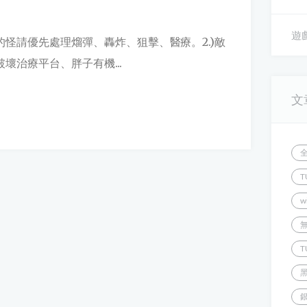
遊戲
段的怪請優先處理熘彈、轟炸、狙擊、醫療。2.)敵
壞治療平台、胖子有機...
文
T
w
T