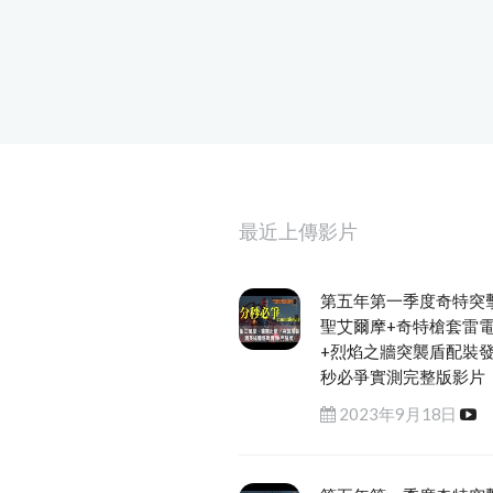
最近上傳影片
第五年第一季度奇特突
聖艾爾摩+奇特槍套雷
+烈焰之牆突襲盾配裝
秒必爭實測完整版影片
2023年9月18日