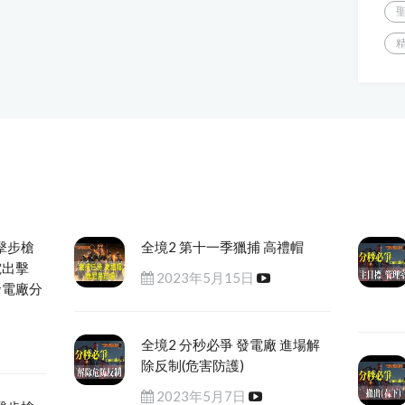
擊步槍
全境2 第十一季獵捕 高禮帽
電出擊
2023年5月15日
發電廠分
全境2 分秒必爭 發電廠 進場解
除反制(危害防護)
2023年5月7日