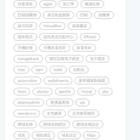
作業系統
apple
第三季
獵捕任務
巴頓謝爾弗
康尼島遊樂園
巴頓
謝爾弗
破片陷阱
VirtualBox
虛擬機器
指令模式
波托馬克活動中心
iPhone
手機鈴聲
手機來電答鈴
來電答鈴
GarageBand
聯邦急難地下碉堡
地下碉堡
mac
npm
node
自動化
automation
webdriverio
曼寧國家動物園
linux
ubuntu
apache
mysql
php
phpmyadmin
傑佛遜廣場
vps
wordpress
太空總署
太空總署總部
網域名稱
網域名稱綁定
網域名稱設定
域名
域名綁定
域名設定
https