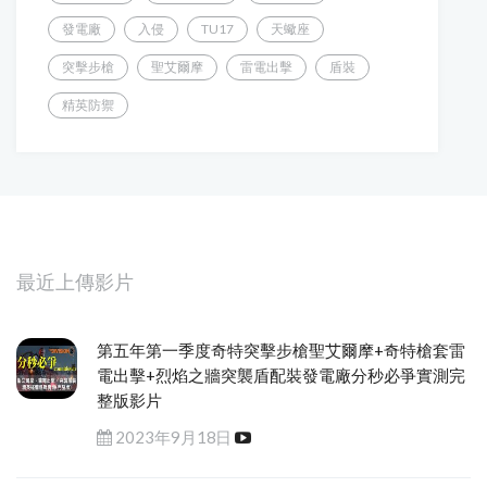
發電廠
入侵
TU17
天蠍座
突擊步槍
聖艾爾摩
雷電出擊
盾裝
精英防禦
最近上傳影片
第五年第一季度奇特突擊步槍聖艾爾摩+奇特槍套雷
電出擊+烈焰之牆突襲盾配裝發電廠分秒必爭實測完
整版影片
2023年9月18日