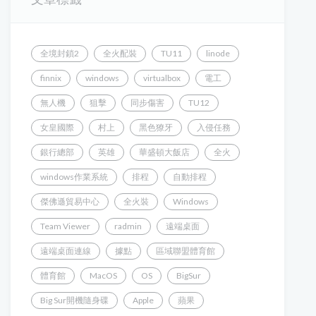
全境封鎖2
全火配裝
TU11
linode
finnix
windows
virtualbox
電工
無人機
狙擊
同步傷害
TU12
女皇國際
村上
黑色獠牙
入侵任務
銀行總部
英雄
華盛頓大飯店
全火
windows作業系統
排程
自動排程
傑佛遜貿易中心
全火裝
Windows
Team Viewer
radmin
遠端桌面
遠端桌面連線
據點
區域聯盟體育館
體育館
MacOS
OS
BigSur
Big Sur開機隨身碟
Apple
蘋果