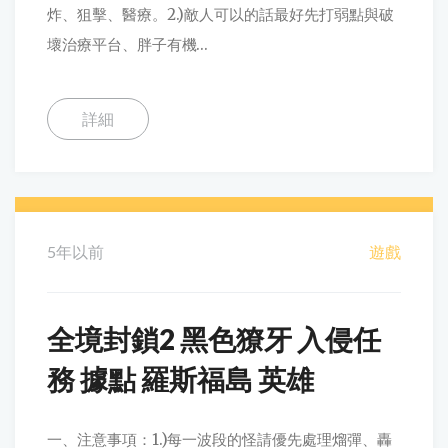
炸、狙擊、醫療。2.)敵人可以的話最好先打弱點與破
壞治療平台、胖子有機...
詳細
5年以前
遊戲
全境封鎖2 黑色獠牙 入侵任
務 據點 羅斯福島 英雄
一、注意事項：1.)每一波段的怪請優先處理熘彈、轟