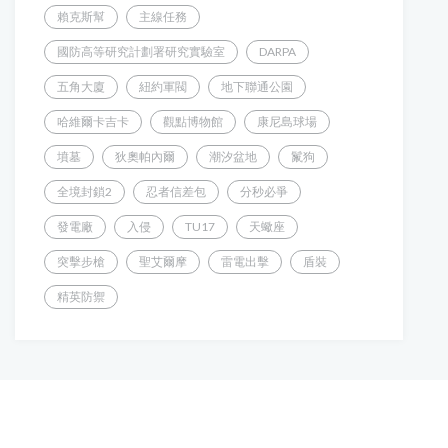
賴克斯幫
主線任務
國防高等研究計劃署研究實驗室
DARPA
五角大廈
紐約軍閥
地下聯通公園
哈維爾卡吉卡
觀點博物館
康尼島球場
墳墓
狄奧帕內爾
潮汐盆地
鬣狗
全境封鎖2
忍者信差包
分秒必爭
發電廠
入侵
TU17
天蠍座
突擊步槍
聖艾爾摩
雷電出擊
盾裝
精英防禦