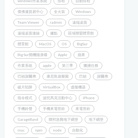
windows作業系統
排程
自動排程
傑佛遜貿易中心
全火裝
Windows
Team Viewer
radmin
遠端桌面
遠端桌面連線
據點
區域聯盟體育館
體育館
MacOS
OS
BigSur
Big Sur開機隨身碟
Apple
蘋果
作業系統
apple
第三季
獵捕任務
巴頓謝爾弗
康尼島遊樂園
巴頓
謝爾弗
破片陷阱
VirtualBox
虛擬機器
指令模式
波托馬克活動中心
iPhone
手機鈴聲
手機來電答鈴
來電答鈴
GarageBand
聯邦急難地下碉堡
地下碉堡
mac
npm
node
自動化