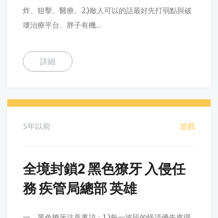
炸、狙擊、醫療。2.)敵人可以的話最好先打弱點與破
壞治療平台、胖子有機...
詳細
5年以前
遊戲
全境封鎖2 黑色獠牙 入侵任
務 疾管局總部 英雄
一、黑色獠牙注意事項：1.)每一波段的怪請優先處理