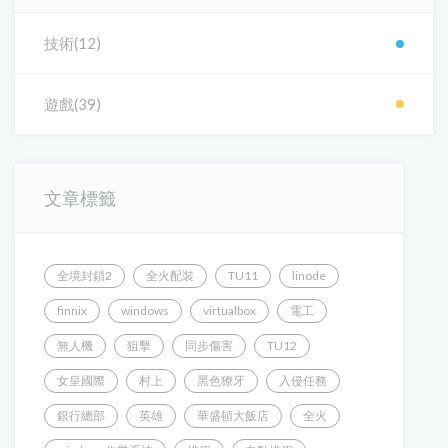
技術(12)
遊戲(39)
文章標籤
全境封鎖2
全火配裝
TU11
linode
finnix
windows
virtualbox
電工
無人機
狙擊
同步傷害
TU12
女皇國際
村上
黑色獠牙
入侵任務
銀行總部
英雄
華盛頓大飯店
全火