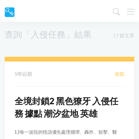
查詢「入侵任務」結果
17 篇文章
5年以前
遊戲
全境封鎖2 黑色獠牙 入侵任
務 據點 潮汐盆地 英雄
1.)每一波段的怪請優先處理熘彈、轟炸、狙擊、醫