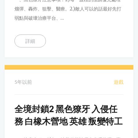
熘彈、轟炸、狙擊、醫療。2.)敵人可以的話最好先打
弱點與破壞治療平台、...
詳細
5年以前
遊戲
全境封鎖2 黑色獠牙 入侵任
務 白橡木營地 英雄 叛變特工