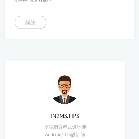
詳細
IN2MS.TIPS
全端網頁程式設計師
Android/IOS設計師