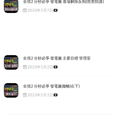
全境2 分秒必爭 發電廠 進場解除反制(危害防護)
2023年5月7日
全境2 分秒必爭 發電廠 主要目標 管理室
2023年5月2日
全境2 分秒必爭 發電廠撤離(右下)
2023年5月1日