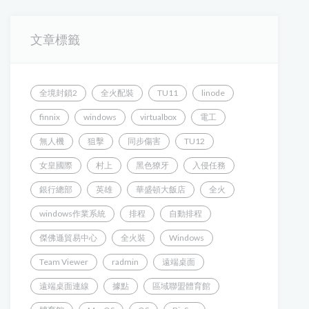
文章標籤
全境封鎖2
全火配裝
TU11
linode
finnix
windows
virtualbox
電工
無人機
狙擊
同步傷害
TU12
女皇國際
村上
黑色獠牙
入侵任務
銀行總部
英雄
華盛頓大飯店
全火
windows作業系統
排程
自動排程
傑佛遜貿易中心
全火裝
Windows
Team Viewer
radmin
遠端桌面
遠端桌面連線
據點
區域聯盟體育館