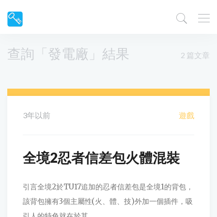
查詢「發電廠」結果
2 篇文章
3年以前
遊戲
全境2忍者信差包火體混裝
引言全境2於TU17追加的忍者信差包是全境1的背包，
該背包擁有3個主屬性(火、體、技)外加一個插件，吸
引人的特色就在於其...