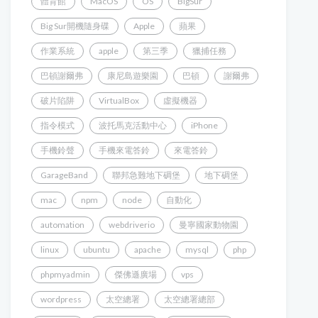
體育館
MacOS
OS
BigSur
Big Sur開機隨身碟
Apple
蘋果
作業系統
apple
第三季
獵捕任務
巴頓謝爾弗
康尼島遊樂園
巴頓
謝爾弗
破片陷阱
VirtualBox
虛擬機器
指令模式
波托馬克活動中心
iPhone
手機鈴聲
手機來電答鈴
來電答鈴
GarageBand
聯邦急難地下碉堡
地下碉堡
mac
npm
node
自動化
automation
webdriverio
曼寧國家動物園
linux
ubuntu
apache
mysql
php
phpmyadmin
傑佛遜廣場
vps
wordpress
太空總署
太空總署總部