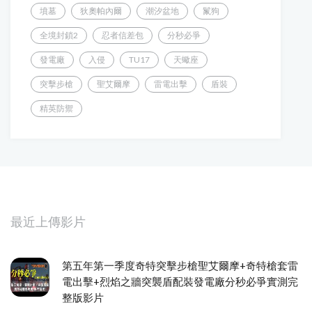
墳墓
狄奧帕內爾
潮汐盆地
鬣狗
全境封鎖2
忍者信差包
分秒必爭
發電廠
入侵
TU17
天蠍座
突擊步槍
聖艾爾摩
雷電出擊
盾裝
精英防禦
最近上傳影片
第五年第一季度奇特突擊步槍聖艾爾摩+奇特槍套雷
電出擊+烈焰之牆突襲盾配裝發電廠分秒必爭實測完
整版影片