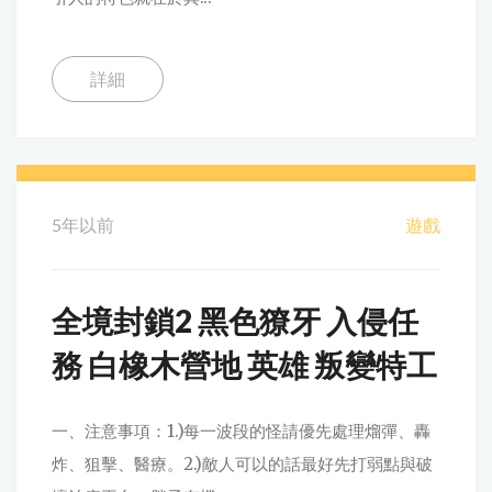
詳細
5年以前
遊戲
全境封鎖2 黑色獠牙 入侵任
務 白橡木營地 英雄 叛變特工
一、注意事項：1.)每一波段的怪請優先處理熘彈、轟
炸、狙擊、醫療。2.)敵人可以的話最好先打弱點與破