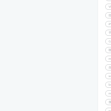
V
i
G
m
w
l
m
w