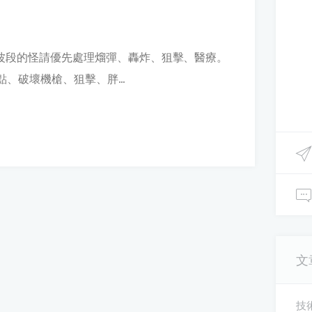
一波段的怪請優先處理熘彈、轟炸、狙擊、醫療。
點、破壞機槍、狙擊、胖...
文
技術