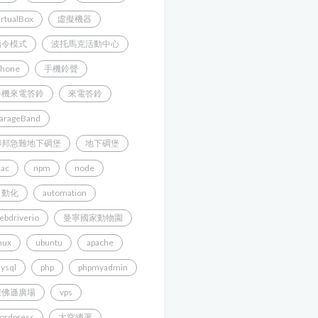
irtualBox
虛擬機器
指令模式
波托馬克活動中心
Phone
手機鈴聲
手機來電答鈴
來電答鈴
arageBand
聯邦急難地下碉堡
地下碉堡
ac
npm
node
自動化
automation
ebdriverio
曼寧國家動物園
inux
ubuntu
apache
ysql
php
phpmyadmin
傑佛遜廣場
vps
ordpress
太空總署