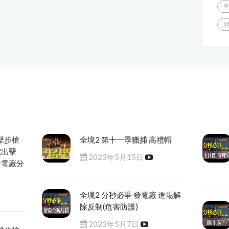
擊步槍
全境2 第十一季獵捕 高禮帽
電出擊
2023年5月15日
發電廠分
全境2 分秒必爭 發電廠 進場解
除反制(危害防護)
2023年5月7日