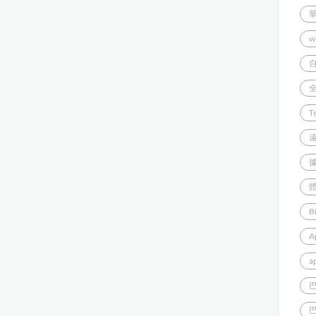
w
T
B
A
a