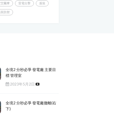
聖艾爾摩
雷電出擊
盾裝
精英防禦
全境2 分秒必爭 發電廠 主要目
標 管理室
2023年5月2日
全境2 分秒必爭 發電廠撤離(右
下)