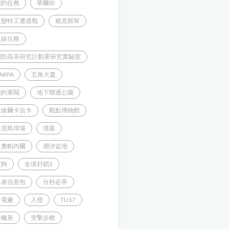
紐約任務
華爾街
叛變特工遭遇戰
賴克斯幫
主線任務
國防高等研究計劃署研究實驗室
ARPA
五角大廈
紐約軍閥
地下聯通公園
哈維爾卡吉卡
觀點博物館
康尼島球場
墳墓
狄奧帕內爾
潮汐盆地
鬣狗
全境封鎖2
忍者信差包
分秒必爭
發電廠
入侵
TU17
天蠍座
突擊步槍