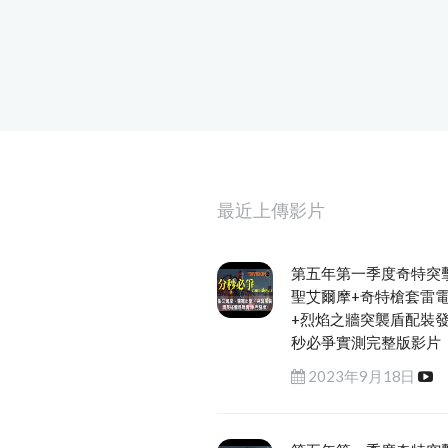
最近上傳影片
第五年第一季度奇特突
聖艾爾摩+奇特槍套雷
+烈焰之牆突襲盾配裝
秒必爭實測完整版影片
2023年9月18日