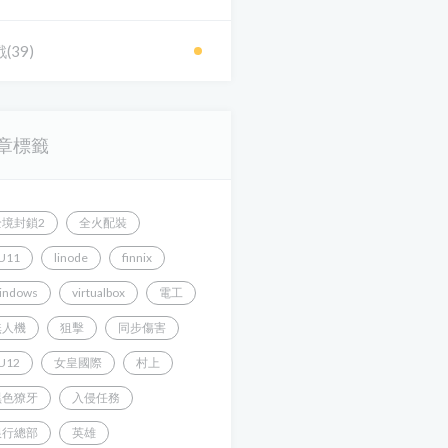
(39)
章標籤
全境封鎖2
全火配裝
U11
linode
finnix
indows
virtualbox
電工
無人機
狙擊
同步傷害
U12
女皇國際
村上
黑色獠牙
入侵任務
銀行總部
英雄