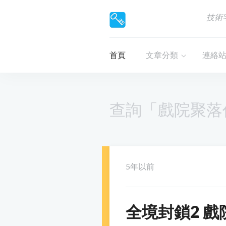
技術
首頁
文章分類
連絡
查詢「戲院聚落
5年以前
全境封鎖2 戲