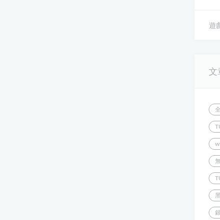
遊戲
文
T
w
T