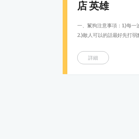
店 英雄
一、鬣狗注意事項：1.)每
2.)敵人可以的話最好先打弱
詳細