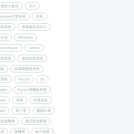
華盛頓大飯店
全火
indows作業系統
排程
自動排程
傑佛遜貿易中心
全火裝
Windows
eam Viewer
radmin
遠端桌面
遠端桌面連線
據點
區域聯盟體育館
體育館
MacOS
OS
igSur
Big Sur開機隨身碟
pple
蘋果
作業系統
pple
第三季
獵捕任務
巴頓謝爾弗
康尼島遊樂園
巴頓
謝爾弗
破片陷阱