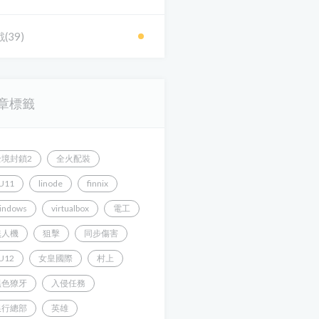
(39)
章標籤
全境封鎖2
全火配裝
U11
linode
finnix
indows
virtualbox
電工
無人機
狙擊
同步傷害
U12
女皇國際
村上
黑色獠牙
入侵任務
銀行總部
英雄