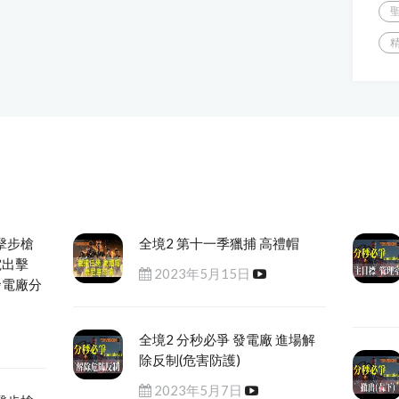
擊步槍
全境2 第十一季獵捕 高禮帽
電出擊
2023年5月15日
發電廠分
全境2 分秒必爭 發電廠 進場解
除反制(危害防護)
2023年5月7日