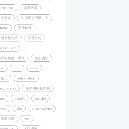
irtualBox
虛擬機器
指令模式
波托馬克活動中心
Phone
手機鈴聲
手機來電答鈴
來電答鈴
arageBand
聯邦急難地下碉堡
地下碉堡
ac
npm
node
自動化
automation
ebdriverio
曼寧國家動物園
inux
ubuntu
apache
ysql
php
phpmyadmin
傑佛遜廣場
vps
ordpress
太空總署