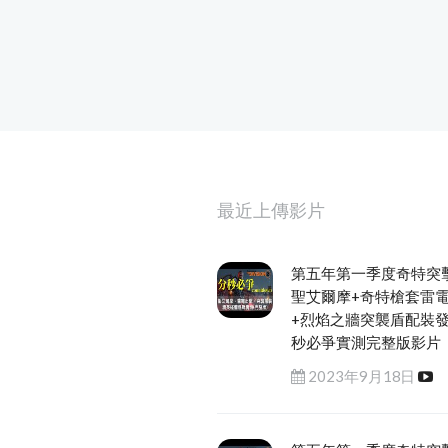
最近上傳影片
第五年第一季度奇特突
聖艾爾摩+奇特槍套雷
+烈焰之牆突襲盾配裝
秒必爭實測完整版影片
2023年9月18日