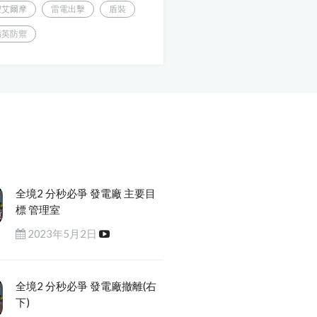
聖艾爾摩
雷電出擊
盾裝
精英防禦
全境2 分秒必爭 發電廠 主要目
標 管理室
2023年5月2日
全境2 分秒必爭 發電廠撤離(右
下)