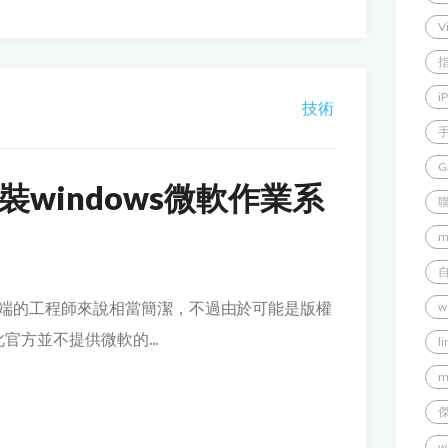
V
i
技術
G
安裝windows微軟作業系
m
務業全端的工程師來說相當簡潔，不過由於可能是版權
w
官方並不提供微軟的...
l
m
w