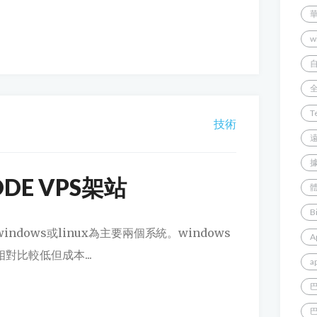
w
T
技術
DE VPS架站
B
dows或linux為主要兩個系統。windows
A
對比較低但成本...
a