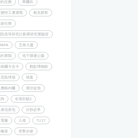
紐約任務
華爾街
叛變特工遭遇戰
賴克斯幫
主線任務
國防高等研究計劃署研究實驗室
ARPA
五角大廈
紐約軍閥
地下聯通公園
哈維爾卡吉卡
觀點博物館
康尼島球場
墳墓
狄奧帕內爾
潮汐盆地
鬣狗
全境封鎖2
忍者信差包
分秒必爭
發電廠
入侵
TU17
天蠍座
突擊步槍