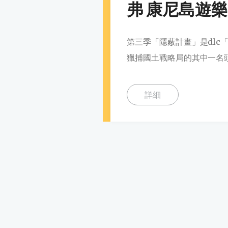
弗 康尼島遊樂
第三季「隱蔽計畫」是dlc
獵捕國土戰略局的其中一名頭
詳細