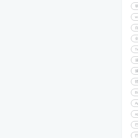
w
T
B
A
a