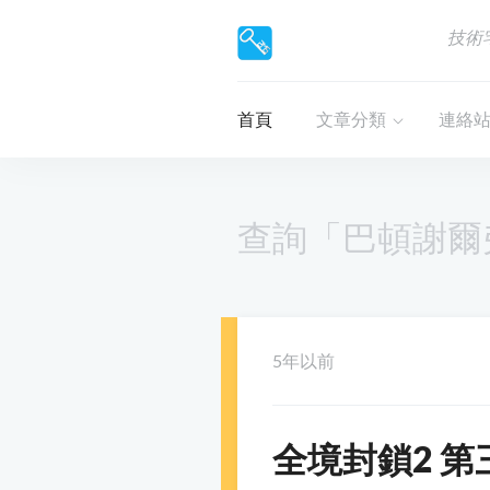
技術
首頁
文章分類
連絡
查詢「巴頓謝爾
5年以前
全境封鎖2 第