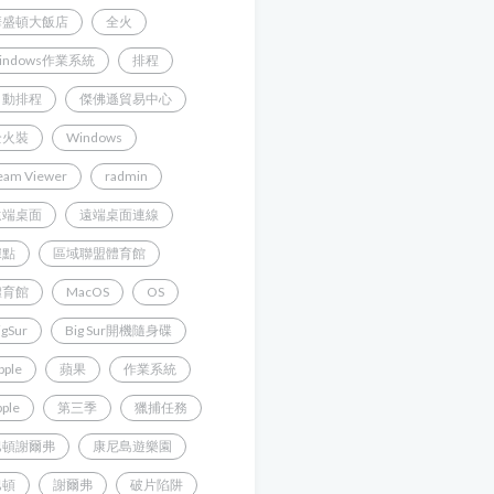
華盛頓大飯店
全火
indows作業系統
排程
自動排程
傑佛遜貿易中心
全火裝
Windows
eam Viewer
radmin
遠端桌面
遠端桌面連線
據點
區域聯盟體育館
體育館
MacOS
OS
igSur
Big Sur開機隨身碟
pple
蘋果
作業系統
pple
第三季
獵捕任務
巴頓謝爾弗
康尼島遊樂園
巴頓
謝爾弗
破片陷阱