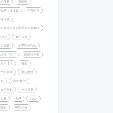
紐約任務
華爾街
叛變特工遭遇戰
賴克斯幫
主線任務
國防高等研究計劃署研究實驗室
ARPA
五角大廈
紐約軍閥
地下聯通公園
哈維爾卡吉卡
觀點博物館
康尼島球場
墳墓
狄奧帕內爾
潮汐盆地
鬣狗
全境封鎖2
忍者信差包
分秒必爭
發電廠
入侵
TU17
天蠍座
突擊步槍