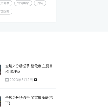
聖艾爾摩
雷電出擊
盾裝
精英防禦
全境2 分秒必爭 發電廠 主要目
標 管理室
2023年5月2日
全境2 分秒必爭 發電廠撤離(右
下)