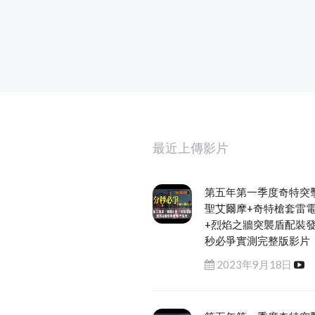
最近上傳影片
第五年第一季度奇特突
聖艾爾摩+奇特槍套雷
+烈焰之牆突襲盾配裝
秒必爭實測完整版影片
2023年9月18日