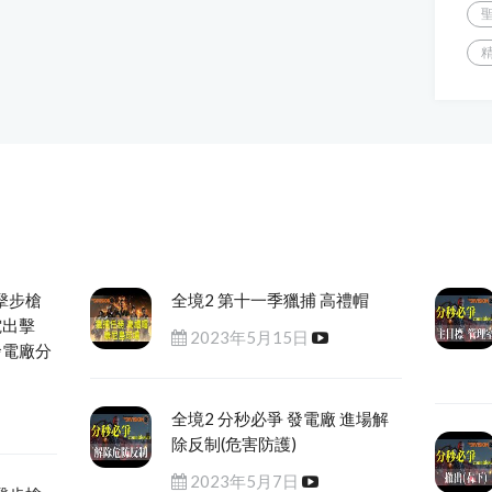
擊步槍
全境2 第十一季獵捕 高禮帽
電出擊
2023年5月15日
發電廠分
全境2 分秒必爭 發電廠 進場解
除反制(危害防護)
2023年5月7日