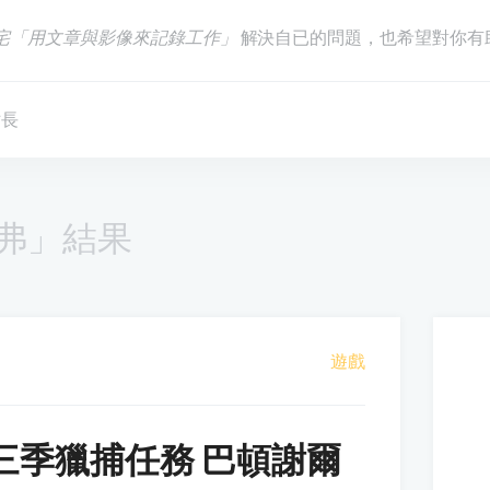
宅「用文章與影像來記錄工作」
解決自已的問題，也希望對你有
站長
弗」結果
遊戲
三季獵捕任務 巴頓謝爾