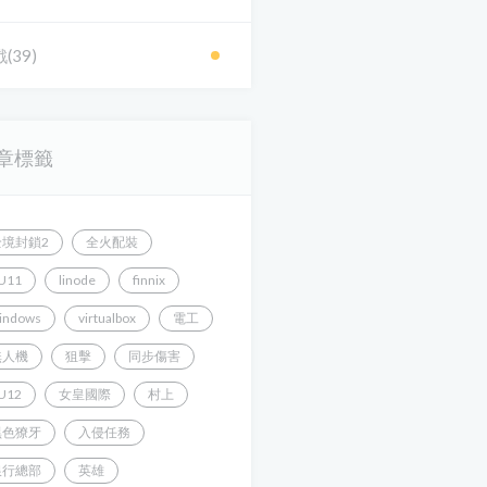
(39)
章標籤
全境封鎖2
全火配裝
U11
linode
finnix
indows
virtualbox
電工
無人機
狙擊
同步傷害
U12
女皇國際
村上
黑色獠牙
入侵任務
銀行總部
英雄