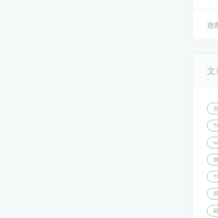
遊戲
文
T
w
T