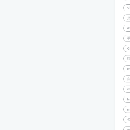
V
i
G
m
w
l
m
w