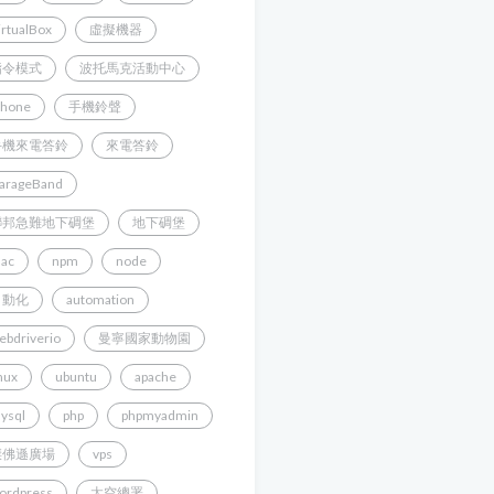
irtualBox
虛擬機器
指令模式
波托馬克活動中心
Phone
手機鈴聲
手機來電答鈴
來電答鈴
arageBand
聯邦急難地下碉堡
地下碉堡
ac
npm
node
自動化
automation
ebdriverio
曼寧國家動物園
inux
ubuntu
apache
ysql
php
phpmyadmin
傑佛遜廣場
vps
ordpress
太空總署