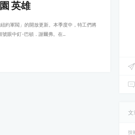
園 英雄
「紐約軍閥」的開放更新。本季度中，特工們將
號眼中釘-巴頓．謝爾弗。在...
文
技術