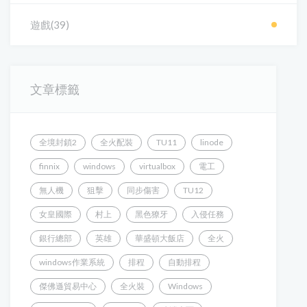
遊戲(39)
文章標籤
全境封鎖2
全火配裝
TU11
linode
finnix
windows
virtualbox
電工
無人機
狙擊
同步傷害
TU12
女皇國際
村上
黑色獠牙
入侵任務
銀行總部
英雄
華盛頓大飯店
全火
windows作業系統
排程
自動排程
傑佛遜貿易中心
全火裝
Windows