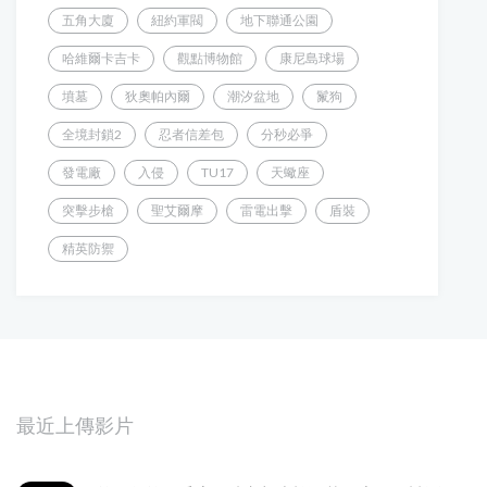
五角大廈
紐約軍閥
地下聯通公園
哈維爾卡吉卡
觀點博物館
康尼島球場
墳墓
狄奧帕內爾
潮汐盆地
鬣狗
全境封鎖2
忍者信差包
分秒必爭
發電廠
入侵
TU17
天蠍座
突擊步槍
聖艾爾摩
雷電出擊
盾裝
精英防禦
最近上傳影片