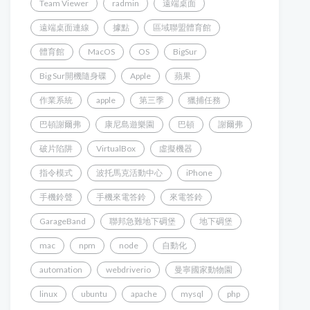
Team Viewer
radmin
遠端桌面
遠端桌面連線
據點
區域聯盟體育館
體育館
MacOS
OS
BigSur
Big Sur開機隨身碟
Apple
蘋果
作業系統
apple
第三季
獵捕任務
巴頓謝爾弗
康尼島遊樂園
巴頓
謝爾弗
破片陷阱
VirtualBox
虛擬機器
指令模式
波托馬克活動中心
iPhone
手機鈴聲
手機來電答鈴
來電答鈴
GarageBand
聯邦急難地下碉堡
地下碉堡
mac
npm
node
自動化
automation
webdriverio
曼寧國家動物園
linux
ubuntu
apache
mysql
php