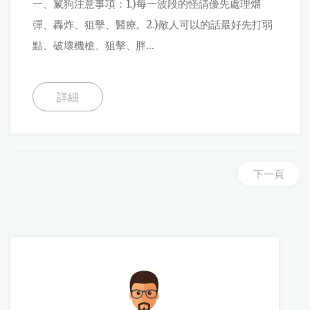
一、鬣狗注意事項：1.)每一波段的怪請優先處理熘
彈、轟炸、狙擊、醫療。2.)敵人可以的話最好先打弱
點、破壞機槍、狙擊、胖...
詳細
下一頁