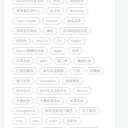
windows作業系統
排程
自動排程
傑佛遜貿易中心
全火裝
Windows
Team Viewer
radmin
遠端桌面
遠端桌面連線
據點
區域聯盟體育館
體育館
MacOS
OS
BigSur
Big Sur開機隨身碟
Apple
蘋果
作業系統
apple
第三季
獵捕任務
巴頓謝爾弗
康尼島遊樂園
巴頓
謝爾弗
破片陷阱
VirtualBox
虛擬機器
指令模式
波托馬克活動中心
iPhone
手機鈴聲
手機來電答鈴
來電答鈴
GarageBand
聯邦急難地下碉堡
地下碉堡
mac
npm
node
自動化