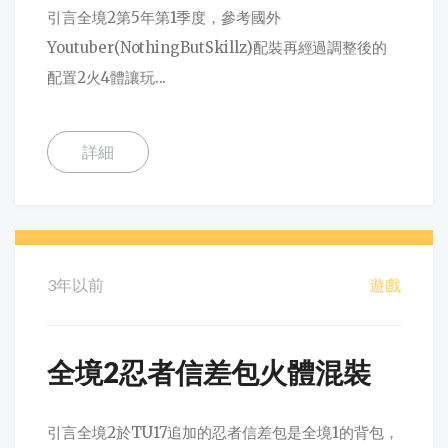
引言全境2第5年第1季度，參考國外
Youtuber(NothingButSkillz)配裝再經過調整後的
配置2火4體讓玩...
詳細
3年以前
遊戲
全境2忍者信差包火體混裝
引言全境2於TU17追加的忍者信差包是全境1的背包，