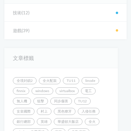
技術(12)
遊戲(39)
文章標籤
全境封鎖2
全火配裝
TU11
linode
finnix
windows
virtualbox
電工
無人機
狙擊
同步傷害
TU12
女皇國際
村上
黑色獠牙
入侵任務
銀行總部
英雄
華盛頓大飯店
全火