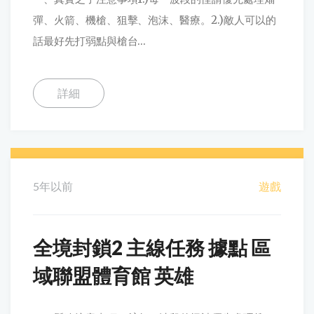
彈、火箭、機槍、狙擊、泡沫、醫療。2.)敵人可以的
話最好先打弱點與槍台...
詳細
5年以前
遊戲
全境封鎖2 主線任務 據點 區
域聯盟體育館 英雄