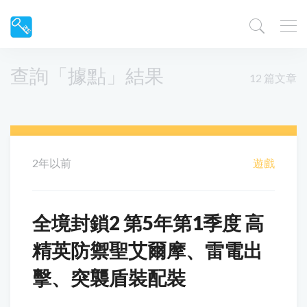
查詢「據點」結果
12 篇文章
2年以前
遊戲
全境封鎖2 第5年第1季度 高
精英防禦聖艾爾摩、雷電出
擊、突襲盾裝配裝