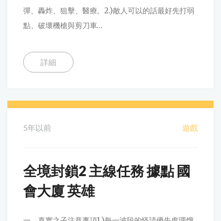
彈、轟炸、狙擊、醫療。2.)敵人可以的話最好先打弱
點、破壞機槍與剪刀車...
詳細
5年以前
遊戲
全境封鎖2 主線任務 據點 國
會大廈 英雄
一、真實之子注意事項1.)每一波段的怪請優先處理熘