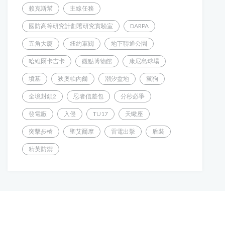
賴克斯幫
主線任務
國防高等研究計劃署研究實驗室
DARPA
五角大廈
紐約軍閥
地下聯通公園
哈維爾卡吉卡
觀點博物館
康尼島球場
墳墓
狄奧帕內爾
潮汐盆地
鬣狗
全境封鎖2
忍者信差包
分秒必爭
發電廠
入侵
TU17
天蠍座
突擊步槍
聖艾爾摩
雷電出擊
盾裝
精英防禦