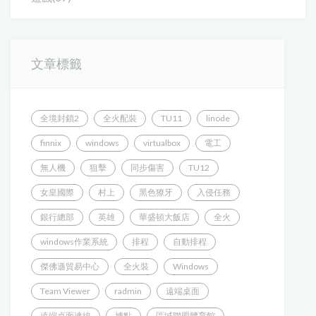
文章標籤
全境封鎖2
全火配裝
TU11
linode
finnix
windows
virtualbox
電工
無人機
狙擊
同步傷害
TU12
女皇國際
村上
黑色獠牙
入侵任務
銀行總部
英雄
華盛頓大飯店
全火
windows作業系統
排程
自動排程
傑佛遜貿易中心
全火裝
Windows
Team Viewer
radmin
遠端桌面
遠端桌面連線
據點
區域聯盟體育館