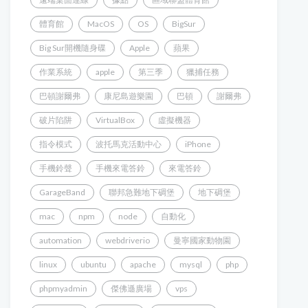
體育館
MacOS
OS
BigSur
Big Sur開機隨身碟
Apple
蘋果
作業系統
apple
第三季
獵捕任務
巴頓謝爾弗
康尼島遊樂園
巴頓
謝爾弗
破片陷阱
VirtualBox
虛擬機器
指令模式
波托馬克活動中心
iPhone
手機鈴聲
手機來電答鈴
來電答鈴
GarageBand
聯邦急難地下碉堡
地下碉堡
mac
npm
node
自動化
automation
webdriverio
曼寧國家動物園
linux
ubuntu
apache
mysql
php
phpmyadmin
傑佛遜廣場
vps