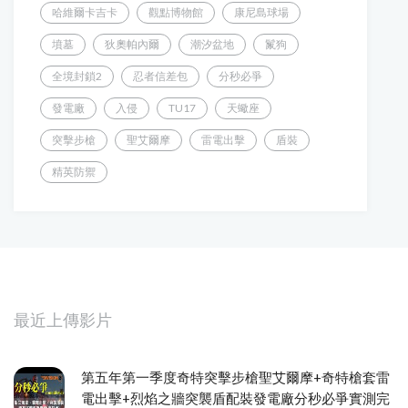
哈維爾卡吉卡
觀點博物館
康尼島球場
墳墓
狄奧帕內爾
潮汐盆地
鬣狗
全境封鎖2
忍者信差包
分秒必爭
發電廠
入侵
TU17
天蠍座
突擊步槍
聖艾爾摩
雷電出擊
盾裝
精英防禦
最近上傳影片
第五年第一季度奇特突擊步槍聖艾爾摩+奇特槍套雷
電出擊+烈焰之牆突襲盾配裝發電廠分秒必爭實測完