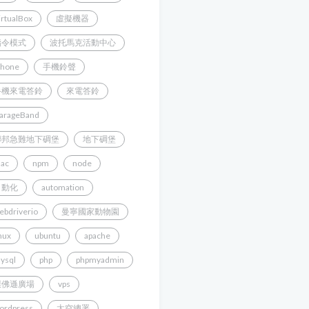
irtualBox
虛擬機器
指令模式
波托馬克活動中心
Phone
手機鈴聲
手機來電答鈴
來電答鈴
arageBand
聯邦急難地下碉堡
地下碉堡
ac
npm
node
自動化
automation
ebdriverio
曼寧國家動物園
inux
ubuntu
apache
ysql
php
phpmyadmin
傑佛遜廣場
vps
ordpress
太空總署