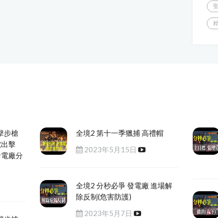
擊步槍
全境2 第十一季獵捕 高禮帽
電出擊
2023年5月15日
發電廠分
全境2 分秒必爭 發電廠 進場解
除反制(危害防護)
2023年5月7日