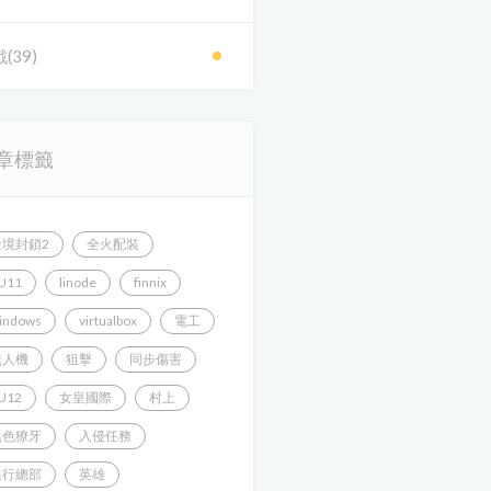
(39)
章標籤
全境封鎖2
全火配裝
U11
linode
finnix
indows
virtualbox
電工
無人機
狙擊
同步傷害
U12
女皇國際
村上
黑色獠牙
入侵任務
銀行總部
英雄