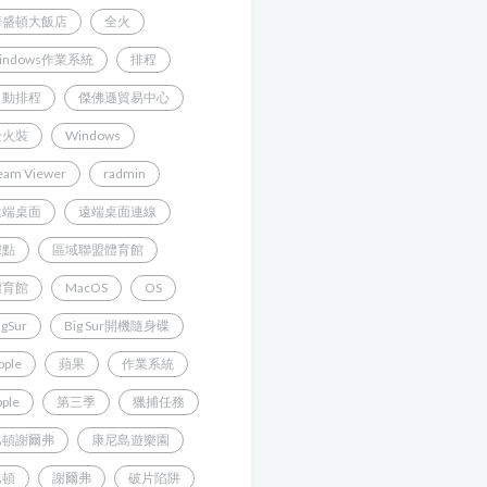
華盛頓大飯店
全火
indows作業系統
排程
自動排程
傑佛遜貿易中心
全火裝
Windows
eam Viewer
radmin
遠端桌面
遠端桌面連線
據點
區域聯盟體育館
體育館
MacOS
OS
igSur
Big Sur開機隨身碟
pple
蘋果
作業系統
pple
第三季
獵捕任務
巴頓謝爾弗
康尼島遊樂園
巴頓
謝爾弗
破片陷阱