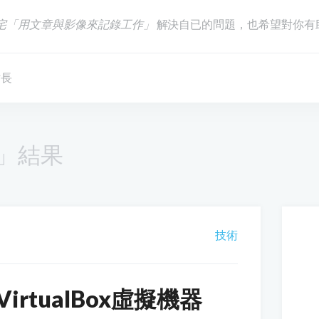
宅「用文章與影像來記錄工作」
解決自已的問題，也希望對你有
站長
」結果
技術
rtualBox虛擬機器