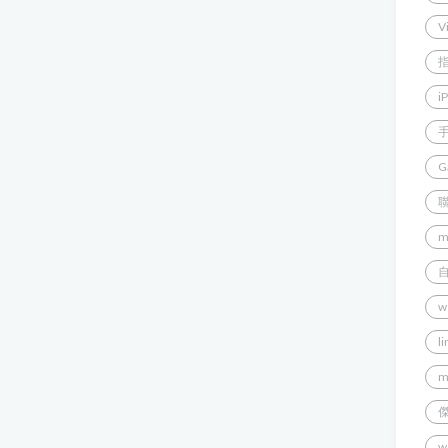
V
i
G
m
w
l
m
w