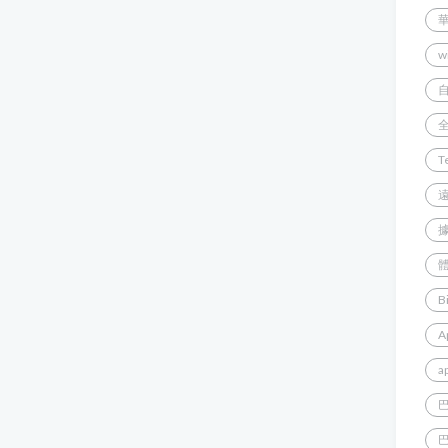
w
T
B
A
a