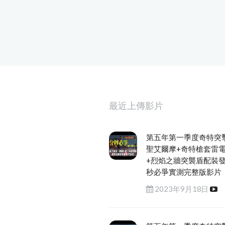
最近上傳影片
第五年第一季度奇特突
聖艾爾摩+奇特槍套雷
+烈焰之牆突襲盾配裝
秒必爭實測完整版影片
2023年9月18日