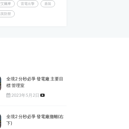
聖艾爾摩
雷電出擊
盾裝
精英防禦
全境2 分秒必爭 發電廠 主要目
標 管理室
2023年5月2日
全境2 分秒必爭 發電廠撤離(右
下)