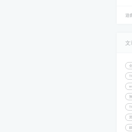
遊戲
文
T
w
T