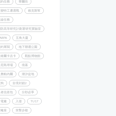
紐約任務
華爾街
叛變特工遭遇戰
賴克斯幫
主線任務
國防高等研究計劃署研究實驗室
ARPA
五角大廈
紐約軍閥
地下聯通公園
哈維爾卡吉卡
觀點博物館
康尼島球場
墳墓
狄奧帕內爾
潮汐盆地
鬣狗
全境封鎖2
忍者信差包
分秒必爭
發電廠
入侵
TU17
天蠍座
突擊步槍