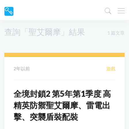
查詢「聖艾爾摩」結果
1 篇文章
2年以前
遊戲
全境封鎖2 第5年第1季度 高
精英防禦聖艾爾摩、雷電出
擊、突襲盾裝配裝