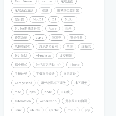
Team Viewer
radmin
遠端桌面
遠端桌面連線
據點
區域聯盟體育館
體育館
MacOS
OS
BigSur
Big Sur開機隨身碟
Apple
蘋果
作業系統
apple
第三季
獵捕任務
巴頓謝爾弗
康尼島遊樂園
巴頓
謝爾弗
破片陷阱
VirtualBox
虛擬機器
指令模式
波托馬克活動中心
iPhone
手機鈴聲
手機來電答鈴
來電答鈴
GarageBand
聯邦急難地下碉堡
地下碉堡
mac
npm
node
自動化
automation
webdriverio
曼寧國家動物園
linux
ubuntu
apache
mysql
php