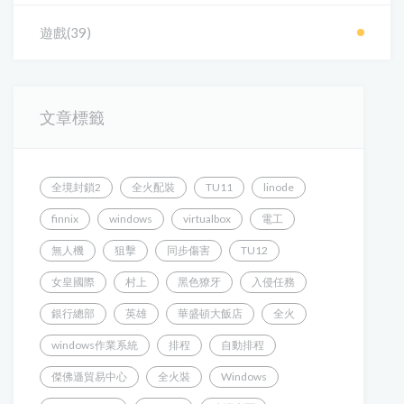
遊戲(39)
文章標籤
全境封鎖2
全火配裝
TU11
linode
finnix
windows
virtualbox
電工
無人機
狙擊
同步傷害
TU12
女皇國際
村上
黑色獠牙
入侵任務
銀行總部
英雄
華盛頓大飯店
全火
windows作業系統
排程
自動排程
傑佛遜貿易中心
全火裝
Windows