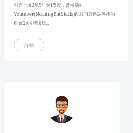
引言全境2第5年第1季度，參考國外
Youtuber(NothingButSkillz)配裝再經過調整後的
配置2火4體讓玩...
詳細