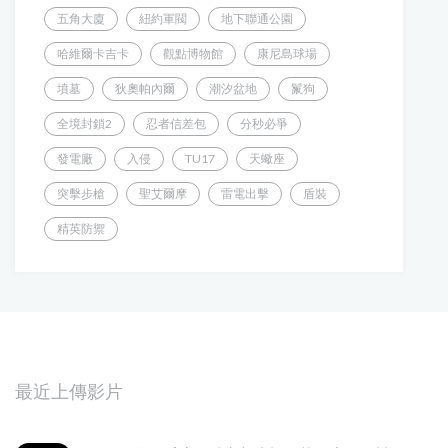
五角大廈
紐約軍閥
地下聯通公園
哈維爾卡吉卡
觀點博物館
康尼島球場
墳墓
狄奧帕內爾
潮汐盆地
鬣狗
全境封鎖2
忍者信差包
分秒必爭
發電廠
入侵
TU17
天蠍座
突擊步槍
聖艾爾摩
雷電出擊
盾裝
精英防禦
最近上傳影片